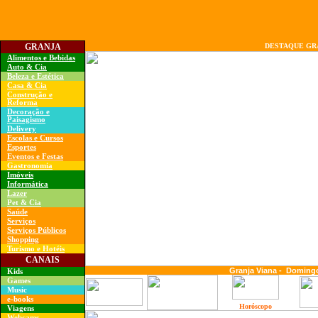
GRANJA
DESTAQUE GR
Alimentos e Bebidas
Auto & Cia
Beleza e Estética
Casa & Cia
Construção e
Reforma
Decoração e
Paisagismo
Delivery
Escolas e Cursos
Esportes
Eventos e Festas
Gastronomia
Imóveis
Informática
Lazer
Pet & Cia
Saúde
Serviços
Serviços Públicos
Shopping
Turismo e Hotéis
CANAIS
Granja Viana
-
Domingo
Kids
Games
Music
e-books
Horóscopo
Viagens
Webcams