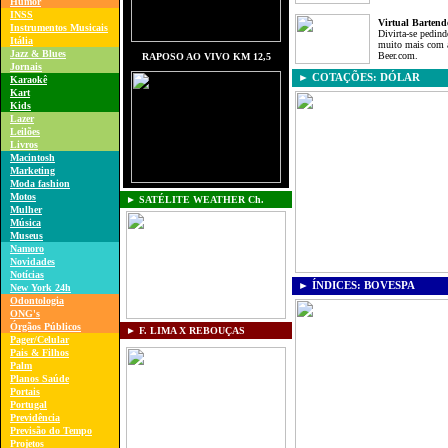
Humor
INSS
Virtual Bartend
Instrumentos Musicais
Divirta-se pedind
Itália
muito mais com as
J
azz & Blues
Beer.com.
RAPOSO AO VIVO
KM 12,5
J
ornais
►
COTAÇÕES: DÓLAR
K
araokê
K
art
Kids
Lazer
Leilões
L
ivros
Macintosh
Marketing
Moda fashion
M
otos
► SATÉLITE WEATHER Ch.
M
ulher
Música
M
useus
Namoro
Novidades
Notícias
►
ÍNDICES: BOVESPA
N
ew
York 24h
O
dontologia
ONG's
Ó
rgãos Públicos
► F. LIMA X REBOUÇAS
Pager/Celular
P
ais & Filhos
P
alm
Planos Saúde
P
ortais
P
ortugal
P
revidência
Previsão do Tempo
P
rojetos