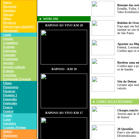
Dança
Resumo das notí
D
ecoração
Estadão, Folha, 
D
esenhos
Valor Econômico,
Detrans
Dietas
► WEBCAM
Divirta-se
Boletim de Ocor
RAPOSO AO VIVO
KM 20
Faça aqui seu bol
Drivers para windoWS
internet no site 
Downloads
de São Paulo.
e-mail
e-books
e-commerce
Apostou na Meg
Ecologia
Federal, Lotoman
Empregos
Confira aqui os r
E
nquetes
Esoterismo
Recebeu uma mu
esportes
Confira aqui a po
esportes radicais
RAPOSO
- KM 10
se de fraudes.
Estudos
Exercícios
Exploração Espacial
Site do Detran
F
ilmes
Levante aqui mul
F
ilantropia
veículo.
Finanças
Fórmula 1
Fotografia
► LINKS SELECIONADOS
Fotógrafos
França
Charges.com.br
Futebol
RAPOSO AO VIVO
KM 17
Assista aqui às c
Games
de humor.
Gatas
G
inástica
G
randes Projetos
20 Questões
Hobby
Para o site adivi
Horóscopo
Divertidíssimo.