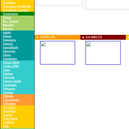
P
sicólogos
Programas de televisão
Provedores Gratuitos
Quadrinhos
Rádios
Rec. Federal
R
eligiões
Revistas
Saúde
Sebrae
►
SATÉLITE
►
GUARUJÁ
S
egurança
S
eguros
Sexualidade
Shopping
Shows
Submarino
Tábua Marés
T
arifas
DDD
Teens
Telefone
T
elevisão
T
erceira Idade
Tradutores
Tribunais
Turismo
Ufologia
Universidads
Utilidades
V
ai casar
?
Vestibular
Viagens
V
ídeo Book
ViNHOS
Vôos