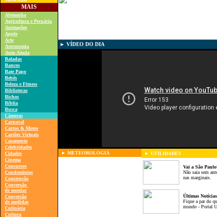
MAIS
Alemanha
Agricultura e Pecuária
A
nimações
A
pple
A
rte
►
VÍDEO DO DIA
A
stronomia
A
uto-
A
juda
Baladas
Bancos
Bate Papo
B
ebês
Beleza e Fitness
B
ibliotecas
Bichos
Bíblia
Busca
Câmeras
C
arnaval
Carros & Motos
C
artões Virtuais
C
asamento
Celebridades
►
METEOROLOGIA
Cidades
► UTILIDADES
Cinema
Concursos
Vai a São Paulo
C
ondomínios
Não saia sem ante
nas marginais.
C
onstrução
Conversão
de moedas
Últimas Notícias
Conversão
Fique a par do qu
de medidas
mundo - Portal 
Culinária
Cultura